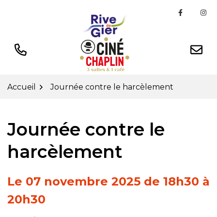
Gestion des traceurs
Aller
Lien ver
Li
au
contenu
Accueil
Journée contre le harcèlement
Journée contre le
harcèlement
Le
07
novembre
2025
de 18h30 à
20h30