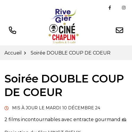
Gestion des traceurs
Aller
Lien ver
Li
au
contenu
Accueil
Soirée DOUBLE COUP DE COEUR
Soirée DOUBLE COUP
DE COEUR
MIS À JOUR LE
MARDI 10 DÉCEMBRE 24
2 films incontournables avec entracte gourmand 🧀